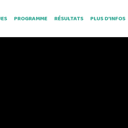
UES
PROGRAMME
RÉSULTATS
PLUS D'INFOS
anche
Club Mont-Blan
di