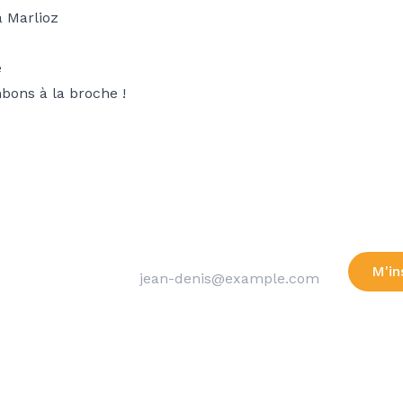
à Marlioz
e
mbons à la broche !
Adresse email
M'in
Merci de laiss