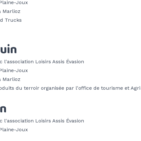
 Plaine-Joux
à Marlioz
od Trucks
juin
c l'association
Loisirs Assis Évasion
 Plaine-Joux
à Marlioz
oduits du terroir organisée par l'office de tourisme et Ag
in
c l'association
Loisirs Assis Évasion
 Plaine-Joux