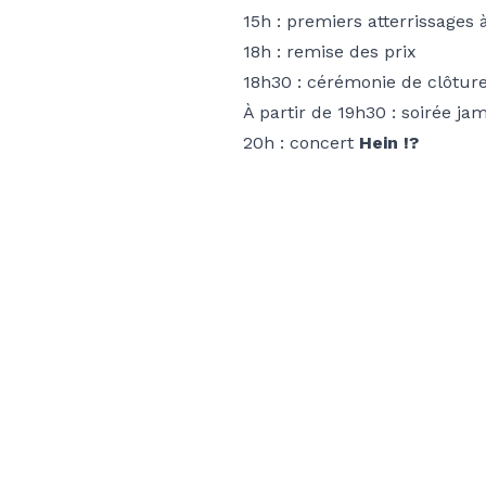
15h : premiers atterrissages 
18h : remise des prix
18h30 : cérémonie de clôtur
À partir de 19h30 : soirée ja
20h : concert
Hein !?
Reste informé
des actus du club
© 2026 Club Mont-Blanc Vol Libre